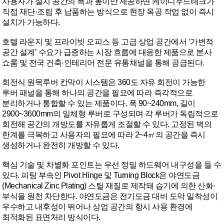
사용자가 설치 공간의 폭과 높이만 제공하면 케이디우드테크가
직접 재단·조립 후 납품하는 방식으로 현장 목공 작업 없이 즉시
설치가 가능하다.
호텔 라운지 및 프라이빗 오피스 등 고급 상업 공간에서 ‘가변적
공간 설계’ 수요가 급증하는 시장 흐름에 대응한 제품으로 본사
쇼룸 및 전국 건축·인테리어 전문 유통채널을 통해 공급된다.
회전식 원목루버 칸막이 시스템은 360도 자유 회전이 가능한
루버 패널을 통해 하나의 공간을 필요에 따라 즉각적으로
분리하거나 통합할 수 있는 제품이다. 폭 90~240mm, 길이
2900~3600mm의 일체형 루버로 구성되며 각 루버가 독립적으로
회전해 공간의 개방도를 자유롭게 조절할 수 있다. 고정된 벽의
한계를 극복하고 사용자의 필요에 따라 2~4㎡의 공간을 즉시
생성하거나 완전히 개방할 수 있다.
핵심 기술 및 차별화 포인트는 우선 정밀 하드웨어 내구성을 들 수
있다. 피팅 부속인 Pivot Hinge 및 Turning Block은 야연도금
(Mechanical Zinc Plating) 스틸 재질로 제작돼 습기에 의한 산화·
부식을 원천 차단한다. 야연도금은 전기도금 대비 도막 밀착성이
우수하고 내후성이 뛰어나 상업 공간의 항시 사용 환경에
최적화된 표면처리 방식이다.