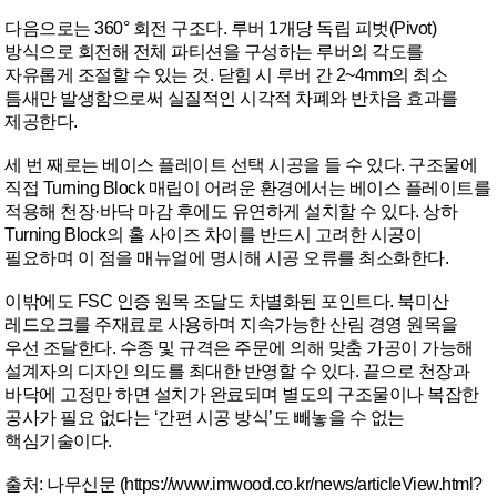
다음으로는 360° 회전 구조다. 루버 1개당 독립 피벗(Pivot)
방식으로 회전해 전체 파티션을 구성하는 루버의 각도를
자유롭게 조절할 수 있는 것. 닫힘 시 루버 간 2~4mm의 최소
틈새만 발생함으로써 실질적인 시각적 차폐와 반차음 효과를
제공한다.
세 번 째로는 베이스 플레이트 선택 시공을 들 수 있다. 구조물에
직접 Turning Block 매립이 어려운 환경에서는 베이스 플레이트를
적용해 천장·바닥 마감 후에도 유연하게 설치할 수 있다. 상하
Turning Block의 홀 사이즈 차이를 반드시 고려한 시공이
필요하며 이 점을 매뉴얼에 명시해 시공 오류를 최소화한다.
이밖에도 FSC 인증 원목 조달도 차별화된 포인트다. 북미산
레드오크를 주재료로 사용하며 지속가능한 산림 경영 원목을
우선 조달한다. 수종 및 규격은 주문에 의해 맞춤 가공이 가능해
설계자의 디자인 의도를 최대한 반영할 수 있다. 끝으로 천장과
바닥에 고정만 하면 설치가 완료되며 별도의 구조물이나 복잡한
공사가 필요 없다는 ‘간편 시공 방식’도 빼놓을 수 없는
핵심기술이다.
출처: 나무신문 (
https://www.imwood.co.kr/news/articleView.html?