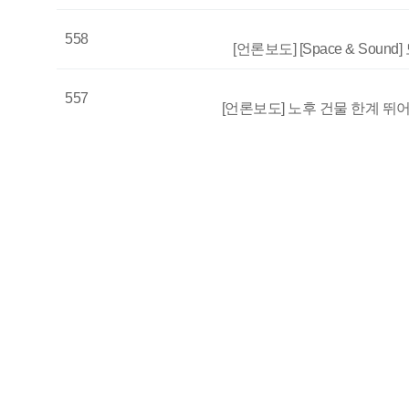
558
[언론보도] [Space & Sou
557
[언론보도] 노후 건물 한계 뛰어
556
[언론보도] 목재보도블록 ‘우드럭’
555
[뉴스레터] 음향을 디자인하다, 공간
554
[제품스
553
[공지] 케이디우드테크, 코리아빌드 
552
[언론보도] 케이디우드테크, 목재보도