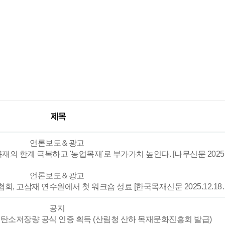
제목
언론보도＆광고
목재의 한계 극복하고 '농업목재'로 부가가치 높인다. [나무신문 202
언론보도＆광고
회, 고삼재 연수원에서 첫 워크숍 성료 [한국목재신문 2025.12.18
공지
, 탄소저장량 공식 인증 획득 (산림청 산하 목재문화진흥회 발급)