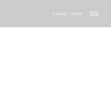
E-catalog
Engilsh
습니다.