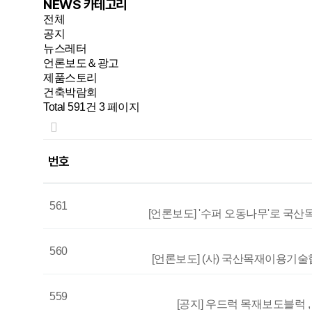
NEWS 카테고리
전체
공지
뉴스레터
언론보도＆광고
제품스토리
건축박람회
Total 591건
3 페이지
번호
561
[언론보도] '수퍼 오동나무'로 국산
560
[언론보도] (사) 국산목재이용기술협
559
[공지] 우드럭 목재보도블럭 