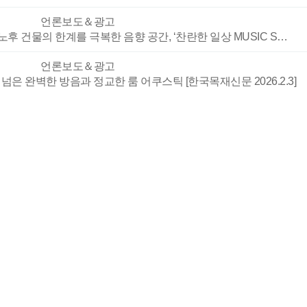
언론보도＆광고
nd] 노후 건물의 한계를 극복한 음향 공간, ‘찬란한 일상 MUSIC S…
언론보도＆광고
넘은 완벽한 방음과 정교한 룸 어쿠스틱 [한국목재신문 2026.2.3]
언론보도＆광고
 제천시 도심도로 설치_케이디우드테크 [월간이하우징 20216.1.2]
뉴스레터
의 혁신을 이끄는 KD Soundmate의 환기형 음향보드 그릴보드 시
제품스토리
토리] 케이디우드테크 신제품 라인업 소개
공지
2026 에 참가 및 초대장 , ‘소리를 디자인하는 공간’과 ‘원목의 감
언론보도＆광고
블럭 '우드럭' 상용화의 길 닦았다 [2026.1.22 나무신문 853호